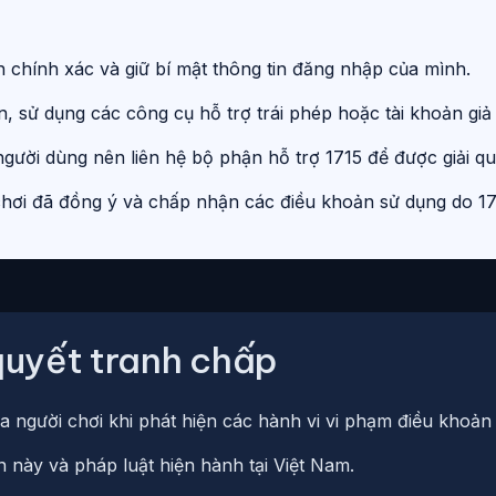
 chính xác và giữ bí mật thông tin đăng nhập của mình.
n, sử dụng các công cụ hỗ trợ trái phép hoặc tài khoản giả
ười dùng nên liên hệ bộ phận hỗ trợ 1715 để được giải quy
 chơi đã đồng ý và chấp nhận các điều khoản sử dụng do 17
quyết tranh chấp
 người chơi khi phát hiện các hành vi vi phạm điều khoản
n này và pháp luật hiện hành tại Việt Nam.