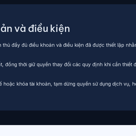
ản và điều kiện
uân thủ đầy đủ điều khoản và điều kiện đã được thiết lập
t, đồng thời giữ quyền thay đổi các quy định khi cần thiết
ế hoặc khóa tài khoản, tạm dừng quyền sử dụng dịch vụ, h