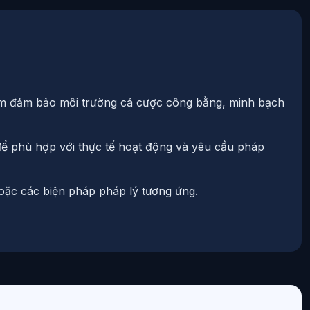
 nhằm đảm bảo môi trường cá cược công bằng, minh bạch
 để phù hợp với thực tế hoạt động và yêu cầu pháp
oặc các biện pháp pháp lý tương ứng.