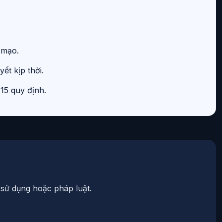
 mạo.
ết kịp thời.
15 quy định.
 sử dụng hoặc pháp luật.